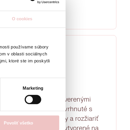
ZISTIŤ VIAC
O cookies
vnosti používame súbory
om v oblasti sociálnych
mi, ktoré ste im poskytli
Bielenie zubov
Marketing
racujeme s viacerými overenými
stémami,l ktoré boli navrhnuté s
uť excelentné výsledky a rozžiariť
Povoliť všetko
ieliace systémy boli vytvorené na