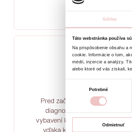
Súhlas
Táto webstránka používa sú
Na prispôsobenie obsahu a r
cookie. Informácie o tom, ak
médií, inzercie a analýzy. Tí
alebo ktoré od vás získali, ke
Výber
Digitálna diagnos
Potrebné
súhlasu
Pred začatím liečby je nevyhn
diagnostika pacienta. V amb
vybavení kvalitnými diagnostický
Odmietnuť
vďaka ktorým vieme efektívne