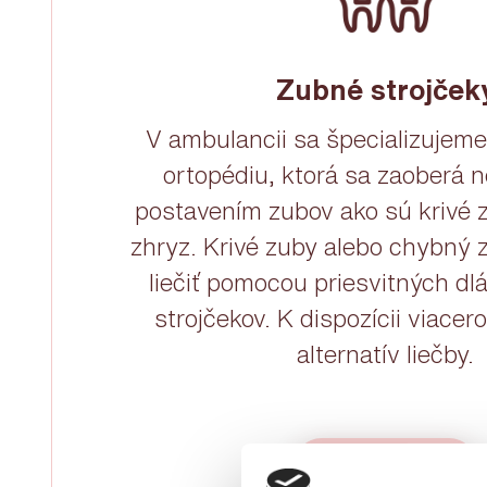
Zubné strojček
V ambulancii sa špecializujem
ortopédiu, ktorá sa zaoberá
postavením zubov ako sú krivé 
zhryz. Krivé zuby alebo chybný 
liečiť pomocou priesvitných dl
strojčekov. K dispozícii viace
alternatív liečby.
ZISTIŤ VIAC