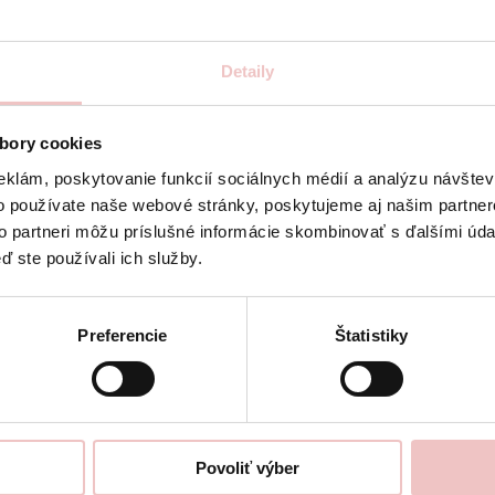
Detaily
bory cookies
eklám, poskytovanie funkcií sociálnych médií a analýzu návšte
o používate naše webové stránky, poskytujeme aj našim partner
to partneri môžu príslušné informácie skombinovať s ďalšími údaj
ď ste používali ich služby.
tika
Preferencie
Štatistiky
utná správna
Na klinike p
ulancii sme
bieliacimi sy
mi prístrojmi,
cieľom dosiahn
Povoliť výber
 analyzovať
každý úsmev. B