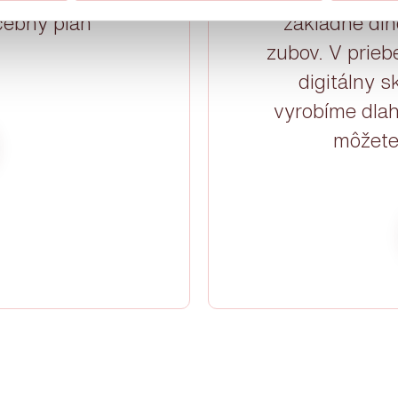
čebný plán
základne dlh
zubov. V prie
digitálny 
vyrobíme dlah
môžete