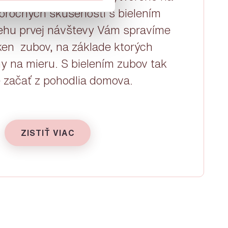
oročných skúseností s bielením
behu prvej návštevy Vám spravíme
sken zubov, na základe ktorých
y na mieru. S bielením zubov tak
 začať z pohodlia domova.
ZISTIŤ VIAC