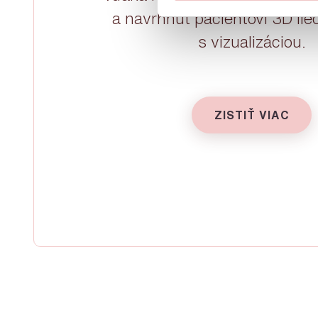
a navrhnúť pacientovi 3D lie
s vizualizáciou.
ZISTIŤ VIAC