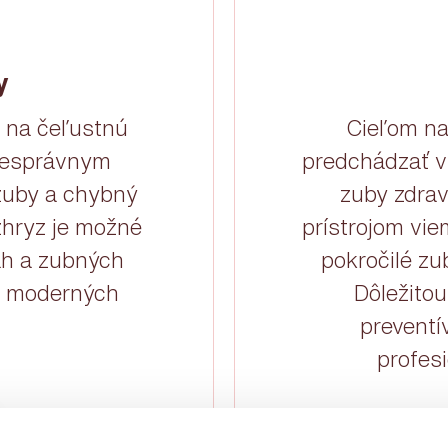
y
e na čeľustnú
Cieľom na
 nesprávnym
predchádzať v
zuby a chybný
zuby zdra
zhryz je možné
prístrojom vie
áh a zubných
pokročilé zu
ro moderných
Dôležitou
preventí
profesi