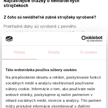
Najčastejšie otázky o neviditeľných
strojčekoch
Z čoho sú neviditeľné zubné strojčeky vyrobené?
Priehľadné dlahy sú vyrobené z pevného
zdravotníckeho termoplastu, vyvinuté špeciálne pre
systém Invisalign. Strojčeky alebo aj tzv. dlahy sú
každému pacientovi vyrábané na mieru, ktoré priliehajú
Súhlas
Detaily
O cookies
k zubom. Sú preto pohodlné a takmer neviditeľné.
Ako často budem chodiť na kontrolu s neviditeľným
Táto webstránka používa súbory cookies
strojčekom?
Na prispôsobenie obsahu a reklám, poskytovanie funkcií
Kontroly pacientov s dlahami sú individuálne. Pacient
sociálnych médií a analýzu návštevnosti používame
dostane set dláh, ktoré si doma po 7-14 dňoch vymieňa
súbory cookie. Informácie o tom, ako používate naše
za nové. K dispozícii máme aj inovatívnu aplikáciu Dental
webové stránky, poskytujeme aj našim partnerom v
oblasti sociálnych médií, inzercie a analýzy. Títo partneri
Monitoring, vďaka ktorému vieme sledovať priebeh vašej
môžu príslušné informácie skombinovať s ďalšími
liečby a stav zubov z pohodlia domova. Pacienti sa do