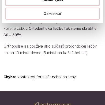
Orthopulse je prístroj, ktorý urýchľuje liečbu s
priesvitnými alebo fixnými strojčekmi. Tento akcelerátor
Odmietnuť
funguje na princípe fotobiomodulácie (nízkoenergetické
svetelné imulzy), ktorý stimuluje kosti obklobujúce
korene zubov.
Ortodontickú liečbu tak vieme skrátiť o
30 – 50%.
Orthopulse sa používa ako súčasť ortdontickej liečby
na iba 10 minút denne (5 minút na každú čeľusť).
Chyba:
Kontaktný formulár nebol nájdený.