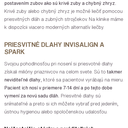
postavením zubov ako sú krivé zuby a chybný zhryz.
Krivé zuby alebo chybný zhryz je možné liečiť pomocou
priesvitných dláh a zubných strojčekov. Na klinike máme
k dispozícii viacero moderných alternatív liečby.
PRIESVITNÉ DLAHY INVISALIGN A
SPARK
Svojou pohodlnosťou pri nosení si priesvotné dlahy
získali milióny priaznivcov na celom svete. Sú to
takmer
neviditeľné dlahy
, ktoré sa pacientovi vyrábajú na mieru.
Pacient ich nosí v priemere 7-14 dní a po tejto dobe
vymení za novú sadu dláh.
Priesvitné dlahy sú
snímateľné a preto si ich môžete vybrať pred jedením,
ústnou hygienou alebo spoločenskou udalosťou.