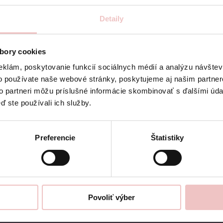
ade ktorých vyrobíme dlahy na
Detaily
, ktoré budete spolu s dlahami
bory cookies
eklám, poskytovanie funkcií sociálnych médií a analýzu návšte
o používate naše webové stránky, poskytujeme aj našim partner
mid peroxidu (čo zodpovedá
to partneri môžu príslušné informácie skombinovať s ďalšími údaj
ie v ambulancii obsahujú 6%
ď ste používali ich služby.
roxidu vodíka, ktoré zodpovedajú
Preferencie
Štatistiky
Povoliť výber