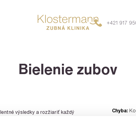
+421 917 95
Bielenie zubov
Chyba:
Kon
lentné výsledky a rozžiariť každý
elením zubov. V priebehu prvej