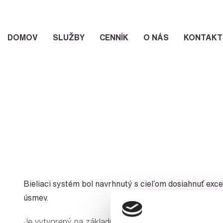
DOMOV
SLUŽBY
CENNÍK
O NÁS
KONTAKT
Bieliaci systém bol navrhnutý s cieľom dosiahnuť exce
úsmev.
Je vytvorený na základne dlhoročných skúseností s bi