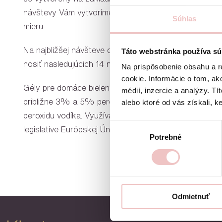
návštevy Vám vytvoríme sken vašichz zubov, na zákl
Súhlas
mieru.
Na najbližšej návšteve od nás dostanete bieliace gély
Táto webstránka používa sú
nosiť nasledujúcich 14 nocí.
Na prispôsobenie obsahu a r
cookie. Informácie o tom, ak
Gély pre domáce bielenie obsahujú 10% a 16% karba
médií, inzercie a analýzy. Tí
približne 3% a 5% peroxidu vodíka) a gély pre bielen
alebo ktoré od vás získali, ke
peroxidu vodíka. Využívame najnižšie koncentrácie pe
Výber
legislatíve Európskej Únie.
Potrebné
súhlasu
Odmietnuť